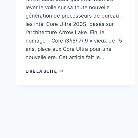
lever le voile sur sa toute nouvelle
génération de processeurs de bureau :
les Intel Core Ultra 200S, basés sur
l’architecture Arrow Lake. Fini le
nomage « Core i3/i5/i7/i9 » vieux de 15
ans, place aux Core Ultra pour une
nouvelle ère. Cet article fait le…
INTEL
LIRE LA SUITE
CORE
ULTRA
200S
:
LA
RÉVOLUTION
ARROW
LAKE
DÉBARQUE