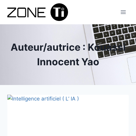
Aller
au
contenu
Auteur/autrice : Kouassi
Innocent Yao