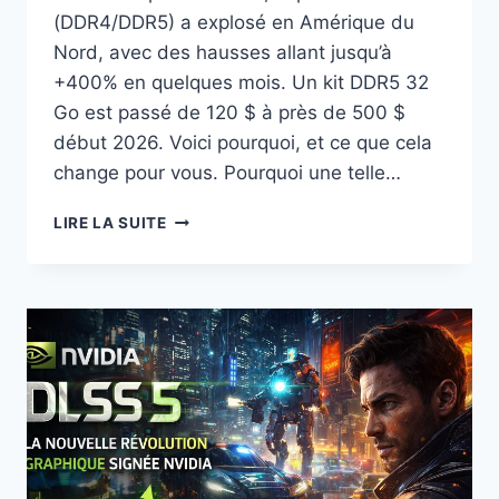
(DDR4/DDR5) a explosé en Amérique du
Nord, avec des hausses allant jusqu’à
+400% en quelques mois. Un kit DDR5 32
Go est passé de 120 $ à près de 500 $
début 2026. Voici pourquoi, et ce que cela
change pour vous. Pourquoi une telle…
EXPLOSION
LIRE LA SUITE
DU
PRIX
DE
LA
RAM
EN
AMÉRIQUE
DU
NORD
:
CE
QU’IL