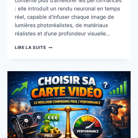
contente plus d’améliorer les performances
: elle introduit un rendu neuronal en temps
réel, capable d’infuser chaque image de
lumières photoréalistes, de matériaux
réalistes et d’une profondeur visuelle…
DLSS
LIRE LA SUITE
5
:
LA
NOUVELLE
RÉVOLUTION
GRAPHIQUE
SIGNÉE
NVIDIA