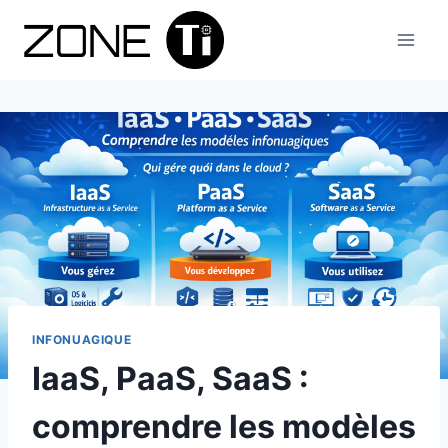
Aller
au
contenu
INFONUAGIQUE
IaaS, PaaS, SaaS :
comprendre les modèles