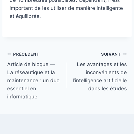
de nombreuses possibilités. Cependant, il est
important de les utiliser de manière intelligente
et équilibrée.
Navigation
PRÉCÉDENT
SUIVANT
Article de blogue —
Les avantages et les
de
La réseautique et la
inconvénients de
l’article
maintenance : un duo
l’intelligence artificielle
essentiel en
dans les études
informatique