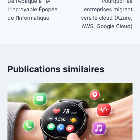
De l’Abaque à l’IA :
Pourquoi les
de
L’Incroyable Épopée
entreprises migrent
l’article
de l’Informatique
vers le cloud (Azure,
AWS, Google Cloud)
Publications similaires