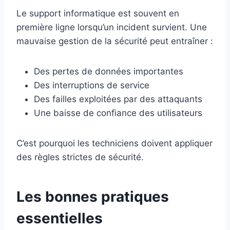
Le support informatique est souvent en
première ligne lorsqu’un incident survient. Une
mauvaise gestion de la sécurité peut entraîner :
Des pertes de données importantes
Des interruptions de service
Des failles exploitées par des attaquants
Une baisse de confiance des utilisateurs
C’est pourquoi les techniciens doivent appliquer
des règles strictes de sécurité.
Les bonnes pratiques
essentielles