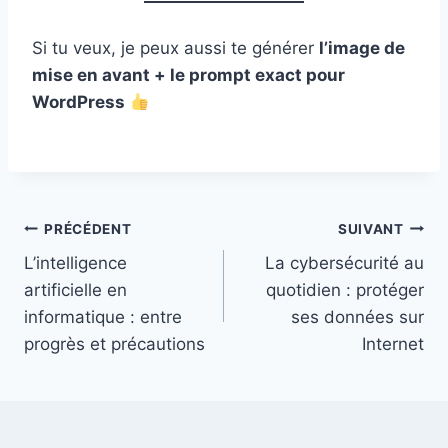
Si tu veux, je peux aussi te générer
l’image de
mise en avant + le prompt exact pour
WordPress
Navigation
PRÉCÉDENT
SUIVANT
L’intelligence
La cybersécurité au
de
artificielle en
quotidien : protéger
l’article
informatique : entre
ses données sur
progrès et précautions
Internet