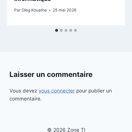
Par
Oleg Kouathe
25 mai 2026
Laisser un commentaire
Vous devez
vous connecter
pour publier un
commentaire.
© 2026 Zone TI