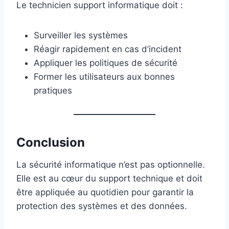
Le technicien support informatique doit :
Surveiller les systèmes
Réagir rapidement en cas d’incident
Appliquer les politiques de sécurité
Former les utilisateurs aux bonnes
pratiques
Conclusion
La sécurité informatique n’est pas optionnelle.
Elle est au cœur du support technique et doit
être appliquée au quotidien pour garantir la
protection des systèmes et des données.