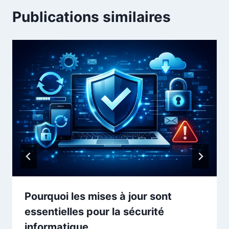
Publications similaires
Pourquoi les mises à jour sont
essentielles pour la sécurité
informatique